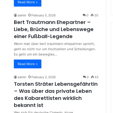
Read More »
admin
February 5, 2026
0
30
Bert Trautmann Ehepartner –
Liebe, Brüche und Lebenswege
einer Fußball-Legende
Wenn man über bert trautmann ehepartner spricht,
geht es nicht nur um Hochzeiten und Scheidungen.
Es geht um ein bewegtes…
Read More »
admin
February 2, 2026
0
42
Torsten Sträter Lebensgefährtin
– Was über das private Leben
des Kabarettisten wirklich
bekannt ist
Wer sich für deutsche Comedy, kluge