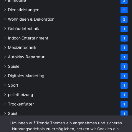
Immobilie
2
Dienstleistungen
2
Wohnideen & Dekoration
2
Gebäudetechnik
1
Indoor-Entertainment
1
Medizintechnik
1
Autoklav Reparatur
1
Spiele
1
Digitales Marketing
1
Sport
1
pelletheizung
1
Trockenfutter
1
Spiel
1
Um Ihnen auf Trendy Themen ein angenehmes und sicheres
Nutzungserlebnis zu ermöglichen, setzen wir Cookies ein.