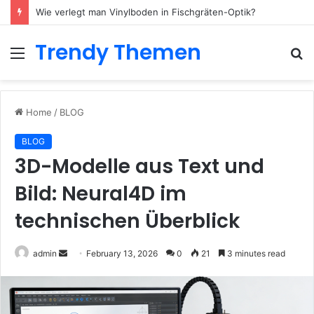
Wie verlegt man Vinylboden in Fischgräten-Optik?
Trendy Themen
Menu
S
fo
Home
/
BLOG
BLOG
3D-Modelle aus Text und
Bild: Neural4D im
technischen Überblick
admin
S
February 13, 2026
0
21
3 minutes read
e
n
d