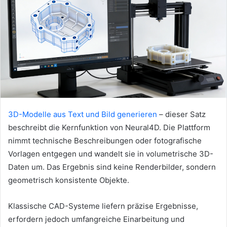
a
n
e
m
a
i
l
3D-Modelle aus Text und Bild generieren
– dieser Satz
beschreibt die Kernfunktion von Neural4D. Die Plattform
nimmt technische Beschreibungen oder fotografische
Vorlagen entgegen und wandelt sie in volumetrische 3D-
Daten um. Das Ergebnis sind keine Renderbilder, sondern
geometrisch konsistente Objekte.
Klassische CAD-Systeme liefern präzise Ergebnisse,
erfordern jedoch umfangreiche Einarbeitung und