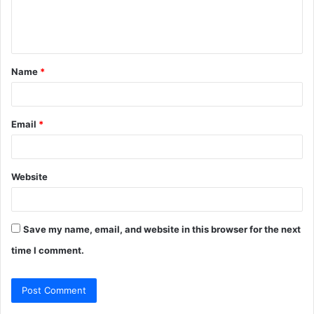
e
n
t
Name
*
*
Email
*
Website
Save my name, email, and website in this browser for the next
time I comment.