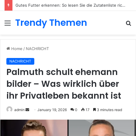
Gutes Futter erkennen: So lesen Sie die Zutatenliste richtig
Trendy Themen
Menu
S
fo
Home
/
NACHRICHT
NACHRICHT
Palmuth schult ehemann
bilder – Was wirklich über
ihr Privatleben bekannt ist
admin
S
January 19, 2026
0
17
3 minutes read
e
n
d