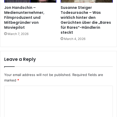
Jon Handschin –
Susanne Steiger
Medienunternehmer,
Todesursache – Was
Filmproduzent und
wirklich hinter den
Mitbegründer von
Gerüchten über die „Bares
Moviepilot
für Rares“-Händlerin
steckt
March 7, 2026
March 4, 2026
Leave a Reply
Your email address will not be published.
Required fields are
marked
*
C
o
m
m