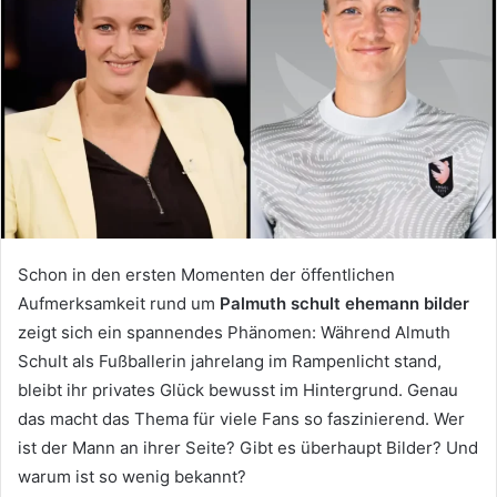
a
n
e
m
a
i
l
Schon in den ersten Momenten der öffentlichen
Aufmerksamkeit rund um
Palmuth schult ehemann bilder
zeigt sich ein spannendes Phänomen: Während Almuth
Schult als Fußballerin jahrelang im Rampenlicht stand,
bleibt ihr privates Glück bewusst im Hintergrund. Genau
das macht das Thema für viele Fans so faszinierend. Wer
ist der Mann an ihrer Seite? Gibt es überhaupt Bilder? Und
warum ist so wenig bekannt?