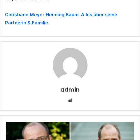
Christiane Meyer Henning Baum: Alles über seine
Partnerin & Familie
admin
W
e
b
s
i
t