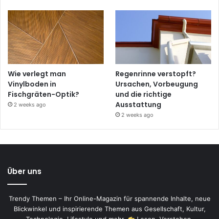
Wie verlegt man
Regenrinne verstopft?
Vinylboden in
Ursachen, Vorbeugung
Fischgräten-Optik?
und die richtige
Ausstattung
2 weeks ago
2 weeks ago
Über uns
Trendy Themen – Ihr Online-Magazin für spannende Inhalte, neue
Blickwinkel und inspirierende Themen aus Gesellschaft, Kultur,