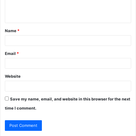
e
n
t
Name
*
*
Email
*
Website
Save my name, email, and website in this browser for the next
time I comment.