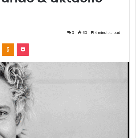
0
60
4 minutes read
ontakte
Odnoklassniki
Pocket