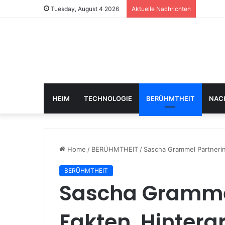
Tuesday, August 4 2026
Aktuelle Nachrichten
HEIM
TECHNOLOGIE
BERÜHMTHEIT
NAC
Home
/
BERÜHMTHEIT
/
Sascha Grammel Partnerin
BERÜHMTHEIT
Sascha Grammel
Fakten, Hinterg