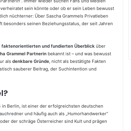
Partnerin“
. Immer wieder suchen Fans und Medien
 verheiratet sein könnte oder ob er sein Leben bewusst
deutlich nüchterner: Über Sascha Grammels Privatleben
fft besonders seinen Beziehungsstatus, der seit Jahren
, faktenorientierten und fundierten Überblick
über
ha Grammel Partnerin
bekannt ist – und was bewusst
ur als
denkbare Gründe
, nicht als bestätigte Fakten
listisch sauberer Beitrag, der Suchintention und
l?
n Berlin, ist einer der erfolgreichsten deutschen
 Bauchredner und häufig auch als „Humorhandwerker“
 oder der schräge Österreicher sind Kult und prägen