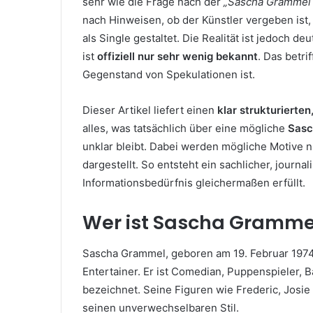
sehr wie die Frage nach der
„Sascha Grammel 
nach Hinweisen, ob der Künstler vergeben ist,
als Single gestaltet. Die Realität ist jedoch 
ist
offiziell nur sehr wenig bekannt
. Das betri
Gegenstand von Spekulationen ist.
Dieser Artikel liefert einen
klar strukturierten
alles, was tatsächlich über eine mögliche
Sasc
unklar bleibt. Dabei werden mögliche Motive n
dargestellt. So entsteht ein sachlicher, journa
Informationsbedürfnis gleichermaßen erfüllt.
Wer ist Sascha Gramme
Sascha Grammel, geboren am 19. Februar 1974 i
Entertainer. Er ist Comedian, Puppenspieler,
bezeichnet. Seine Figuren wie Frederic, Josie
seinen unverwechselbaren Stil.