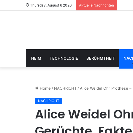
Thursday, August 6 2026
Aktuelle Nachrichten
HEIM
TECHNOLOGIE
BERÜHMTHEIT
NAC
Home
/
NACHRICHT
/
Alice Weidel Ohr Prothese –
NACHRICHT
Alice Weidel Oh
Gerüchte, Fakt