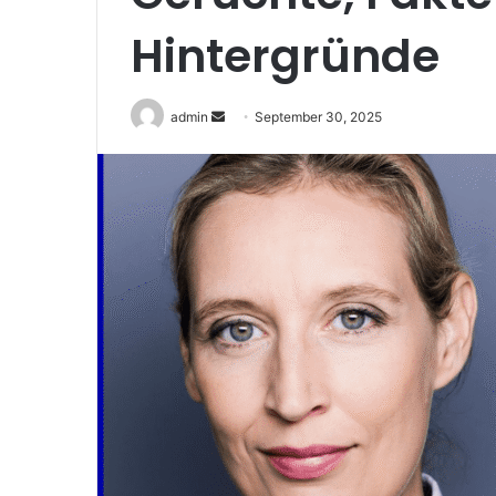
Hintergründe
admin
S
September 30, 2025
e
n
d
a
n
e
m
a
i
l