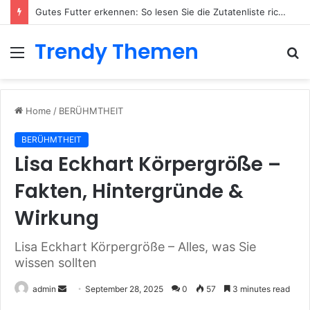
Gutes Futter erkennen: So lesen Sie die Zutatenliste richtig
Trendy Themen
Menu
S
fo
Home
/
BERÜHMTHEIT
BERÜHMTHEIT
Lisa Eckhart Körpergröße –
Fakten, Hintergründe &
Wirkung
Lisa Eckhart Körpergröße – Alles, was Sie
wissen sollten
admin
S
September 28, 2025
0
57
3 minutes read
e