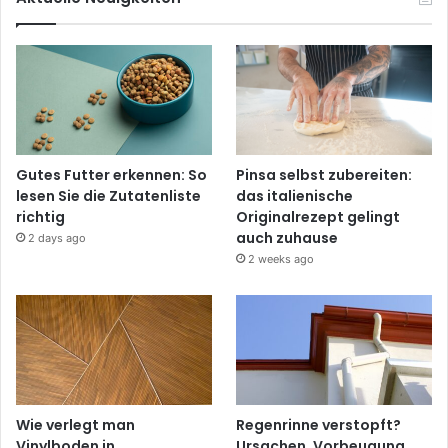
Gutes Futter erkennen: So
Pinsa selbst zubereiten:
lesen Sie die Zutatenliste
das italienische
richtig
Originalrezept gelingt
auch zuhause
2 days ago
2 weeks ago
Wie verlegt man
Regenrinne verstopft?
Vinylboden in
Ursachen, Vorbeugung