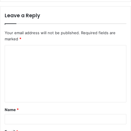
Leave a Reply
Your email address will not be published.
Required fields are
marked
*
C
o
m
m
e
n
t
Name
*
*