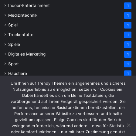
Indoor-Entertainment
1
Medizintechnik
1
Spiel
1
Trockenfutter
1
Spiele
1
Digitales Marketing
1
Sport
1
Haustiere
1
Um Ihnen auf Trendy Themen ein angenehmes und sicheres
Nutzungserlebnis zu ermöglichen, setzen wir Cookies ein.
Dabei handelt es sich um kleine Textdateien, die
vorübergehend auf Ihrem Endgerät gespeichert werden. Sie
© Copyright 2026, All Rights Reserved
helfen uns, technische Basisfunktionen bereitzustellen, die
Performance unserer Website zu verbessern und Inhalte
HEIM
Über uns
Kontaktieren Sie uns
gezielt anzupassen. Einige Cookies sind für den Betrieb
Allgemeine Geschäftsbedingungen
Haftungsausschluss
zwingend erforderlich, während andere – etwa für Statistik
oder Komfortfunktionen – nur mit Ihrer Zustimmung genutzt
Datenschutzerklärung