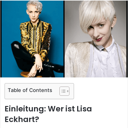
n
d
a
n
e
m
a
i
l
Table of Contents
Einleitung: Wer ist Lisa
Eckhart?